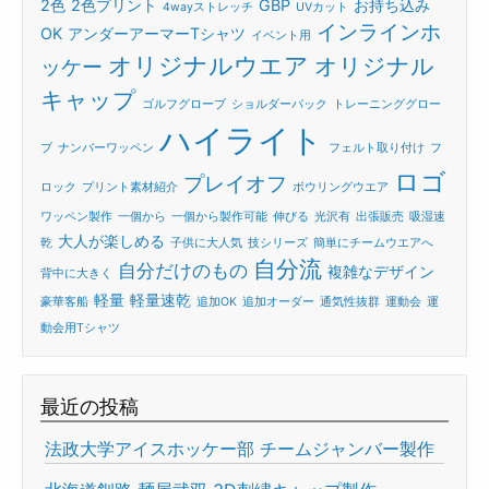
2色
2色プリント
GBP
お持ち込み
4wayストレッチ
UVカット
インラインホ
OK
アンダーアーマーTシャツ
イベント用
オリジナルウエア
オリジナル
ッケー
キャップ
ゴルフグローブ
ショルダーバック
トレーニンググロー
ハイライト
ブ
ナンバーワッペン
フェルト取り付け
フ
ロゴ
プレイオフ
ロック
プリント素材紹介
ボウリングウエア
ワッペン製作
一個から
一個から製作可能
伸びる
光沢有
出張販売
吸湿速
大人が楽しめる
乾
子供に大人気
技シリーズ
簡単にチームウエアへ
自分流
自分だけのもの
複雑なデザイン
背中に大きく
軽量
軽量速乾
豪華客船
追加OK
追加オーダー
通気性抜群
運動会
運
動会用Tシャツ
最近の投稿
法政大学アイスホッケー部 チームジャンバー製作