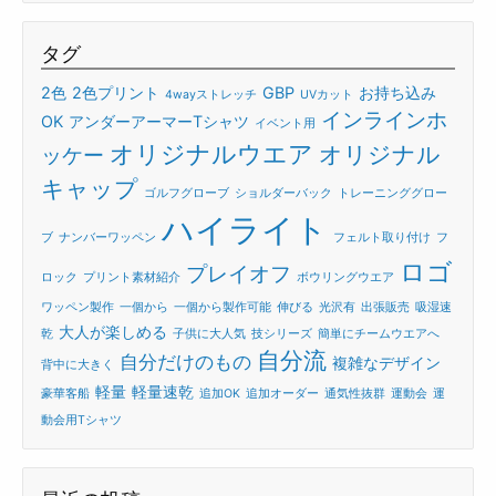
タグ
2色
2色プリント
GBP
お持ち込み
4wayストレッチ
UVカット
インラインホ
OK
アンダーアーマーTシャツ
イベント用
オリジナルウエア
オリジナル
ッケー
キャップ
ゴルフグローブ
ショルダーバック
トレーニンググロー
ハイライト
ブ
ナンバーワッペン
フェルト取り付け
フ
ロゴ
プレイオフ
ロック
プリント素材紹介
ボウリングウエア
ワッペン製作
一個から
一個から製作可能
伸びる
光沢有
出張販売
吸湿速
大人が楽しめる
乾
子供に大人気
技シリーズ
簡単にチームウエアへ
自分流
自分だけのもの
複雑なデザイン
背中に大きく
軽量
軽量速乾
豪華客船
追加OK
追加オーダー
通気性抜群
運動会
運
動会用Tシャツ