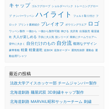
キャップ
ゴルフグローブ
ショルダーバック
トレーニンググロー
ハイライト
ブ
ナンバーワッペン
フェルト取り付け
フ
ロゴ
プレイオフ
ロック
プリント素材紹介
ボウリングウエア
ワッペン製作
一個から
一個から製作可能
伸びる
光沢有
出張販売
吸湿速
大人が楽しめる
乾
子供に大人気
技シリーズ
簡単にチームウエアへ
自分流
自分だけのもの
複雑なデザイン
背中に大きく
軽量
軽量速乾
豪華客船
追加OK
追加オーダー
通気性抜群
運動会
運
動会用Tシャツ
最近の投稿
法政大学アイスホッケー部 チームジャンバー製作
北海道釧路 麺屋武双 3D刺繍キャップ製作
北海道釧路 MARVAIL昭和サッカーチーム 刺繍