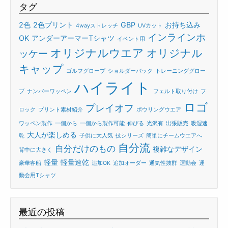
タグ
2色
2色プリント
GBP
お持ち込み
4wayストレッチ
UVカット
インラインホ
OK
アンダーアーマーTシャツ
イベント用
オリジナルウエア
オリジナル
ッケー
キャップ
ゴルフグローブ
ショルダーバック
トレーニンググロー
ハイライト
ブ
ナンバーワッペン
フェルト取り付け
フ
ロゴ
プレイオフ
ロック
プリント素材紹介
ボウリングウエア
ワッペン製作
一個から
一個から製作可能
伸びる
光沢有
出張販売
吸湿速
大人が楽しめる
乾
子供に大人気
技シリーズ
簡単にチームウエアへ
自分流
自分だけのもの
複雑なデザイン
背中に大きく
軽量
軽量速乾
豪華客船
追加OK
追加オーダー
通気性抜群
運動会
運
動会用Tシャツ
最近の投稿