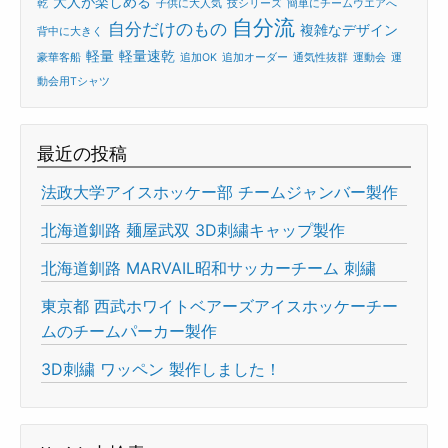
大人が楽しめる
乾
子供に大人気
技シリーズ
簡単にチームウエアへ
自分流
自分だけのもの
複雑なデザイン
背中に大きく
軽量
軽量速乾
豪華客船
追加OK
追加オーダー
通気性抜群
運動会
運
動会用Tシャツ
最近の投稿
法政大学アイスホッケー部 チームジャンバー製作
北海道釧路 麺屋武双 3D刺繍キャップ製作
北海道釧路 MARVAIL昭和サッカーチーム 刺繍
東京都 西武ホワイトベアーズアイスホッケーチー
ムのチームパーカー製作
3D刺繍 ワッペン 製作しました！