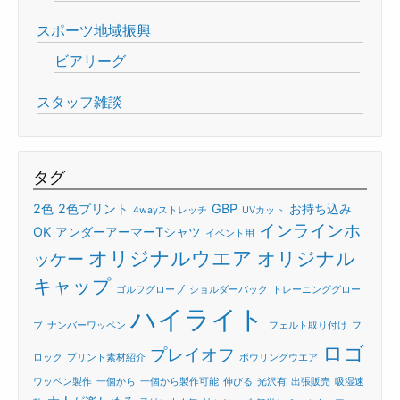
スポーツ地域振興
ビアリーグ
スタッフ雑談
タグ
2色
2色プリント
GBP
お持ち込み
4wayストレッチ
UVカット
インラインホ
OK
アンダーアーマーTシャツ
イベント用
オリジナルウエア
オリジナル
ッケー
キャップ
ゴルフグローブ
ショルダーバック
トレーニンググロー
ハイライト
ブ
ナンバーワッペン
フェルト取り付け
フ
ロゴ
プレイオフ
ロック
プリント素材紹介
ボウリングウエア
ワッペン製作
一個から
一個から製作可能
伸びる
光沢有
出張販売
吸湿速