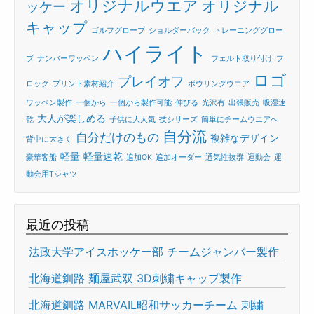
オリジナルウエア
オリジナル
ッケー
キャップ
ゴルフグローブ
ショルダーバック
トレーニンググロー
ハイライト
ブ
ナンバーワッペン
フェルト取り付け
フ
ロゴ
プレイオフ
ロック
プリント素材紹介
ボウリングウエア
ワッペン製作
一個から
一個から製作可能
伸びる
光沢有
出張販売
吸湿速
大人が楽しめる
乾
子供に大人気
技シリーズ
簡単にチームウエアへ
自分流
自分だけのもの
複雑なデザイン
背中に大きく
軽量
軽量速乾
豪華客船
追加OK
追加オーダー
通気性抜群
運動会
運
動会用Tシャツ
最近の投稿
法政大学アイスホッケー部 チームジャンバー製作
北海道釧路 麺屋武双 3D刺繍キャップ製作
北海道釧路 MARVAIL昭和サッカーチーム 刺繍