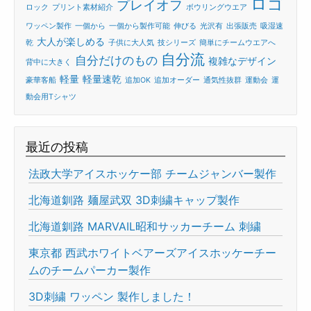
ロゴ
プレイオフ
ロック
プリント素材紹介
ボウリングウエア
ワッペン製作
一個から
一個から製作可能
伸びる
光沢有
出張販売
吸湿速
大人が楽しめる
乾
子供に大人気
技シリーズ
簡単にチームウエアへ
自分流
自分だけのもの
複雑なデザイン
背中に大きく
軽量
軽量速乾
豪華客船
追加OK
追加オーダー
通気性抜群
運動会
運
動会用Tシャツ
最近の投稿
法政大学アイスホッケー部 チームジャンバー製作
北海道釧路 麺屋武双 3D刺繍キャップ製作
北海道釧路 MARVAIL昭和サッカーチーム 刺繍
東京都 西武ホワイトベアーズアイスホッケーチー
ムのチームパーカー製作
3D刺繍 ワッペン 製作しました！