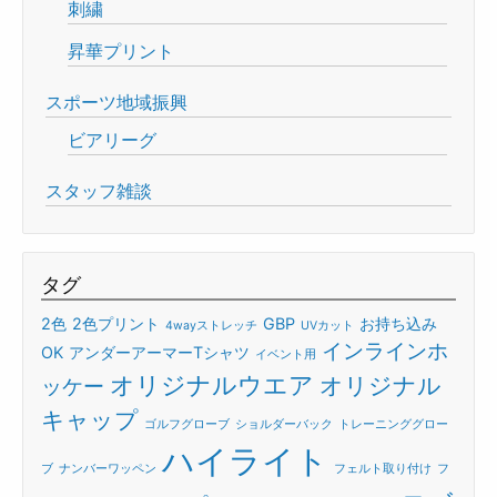
刺繍
昇華プリント
スポーツ地域振興
ビアリーグ
スタッフ雑談
タグ
2色
2色プリント
GBP
お持ち込み
4wayストレッチ
UVカット
インラインホ
OK
アンダーアーマーTシャツ
イベント用
オリジナルウエア
オリジナル
ッケー
キャップ
ゴルフグローブ
ショルダーバック
トレーニンググロー
ハイライト
ブ
ナンバーワッペン
フェルト取り付け
フ