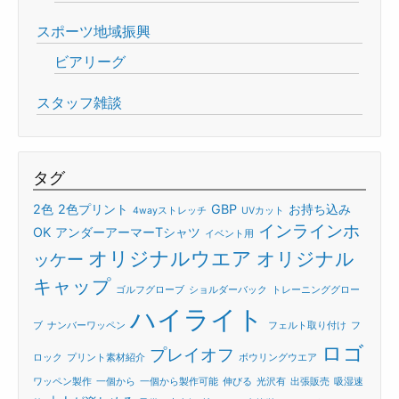
スポーツ地域振興
ビアリーグ
スタッフ雑談
タグ
2色
2色プリント
GBP
お持ち込み
4wayストレッチ
UVカット
インラインホ
OK
アンダーアーマーTシャツ
イベント用
オリジナルウエア
オリジナル
ッケー
キャップ
ゴルフグローブ
ショルダーバック
トレーニンググロー
ハイライト
ブ
ナンバーワッペン
フェルト取り付け
フ
ロゴ
プレイオフ
ロック
プリント素材紹介
ボウリングウエア
ワッペン製作
一個から
一個から製作可能
伸びる
光沢有
出張販売
吸湿速