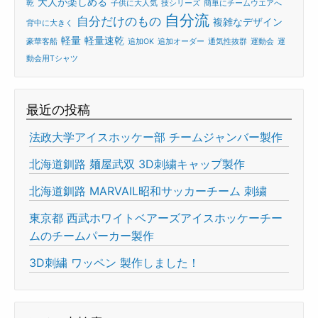
大人が楽しめる
乾
子供に大人気
技シリーズ
簡単にチームウエアへ
自分流
自分だけのもの
複雑なデザイン
背中に大きく
軽量
軽量速乾
豪華客船
追加OK
追加オーダー
通気性抜群
運動会
運
動会用Tシャツ
最近の投稿
法政大学アイスホッケー部 チームジャンバー製作
北海道釧路 麺屋武双 3D刺繍キャップ製作
北海道釧路 MARVAIL昭和サッカーチーム 刺繍
東京都 西武ホワイトベアーズアイスホッケーチー
ムのチームパーカー製作
3D刺繍 ワッペン 製作しました！