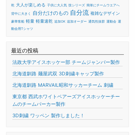
大人が楽しめる
乾
子供に大人気
技シリーズ
簡単にチームウエアへ
自分流
自分だけのもの
複雑なデザイン
背中に大きく
軽量
軽量速乾
豪華客船
追加OK
追加オーダー
通気性抜群
運動会
運
動会用Tシャツ
最近の投稿
法政大学アイスホッケー部 チームジャンバー製作
北海道釧路 麺屋武双 3D刺繍キャップ製作
北海道釧路 MARVAIL昭和サッカーチーム 刺繍
東京都 西武ホワイトベアーズアイスホッケーチー
ムのチームパーカー製作
3D刺繍 ワッペン 製作しました！