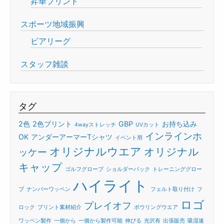
昇華プリント
スポーツ地域振興
ビアリーグ
スタッフ雑談
タグ
2色
2色プリント
GBP
お持ち込み
4wayストレッチ
UVカット
インラインホ
OK
アンダーアーマーTシャツ
イベント用
オリジナルウエア
オリジナル
ッケー
キャップ
ゴルフグローブ
ショルダーバック
トレーニンググロー
ハイライト
ブ
ナンバーワッペン
フェルト取り付け
フ
ロゴ
プレイオフ
ロック
プリント素材紹介
ボウリングウエア
ワッペン製作
一個から
一個から製作可能
伸びる
光沢有
出張販売
吸湿速