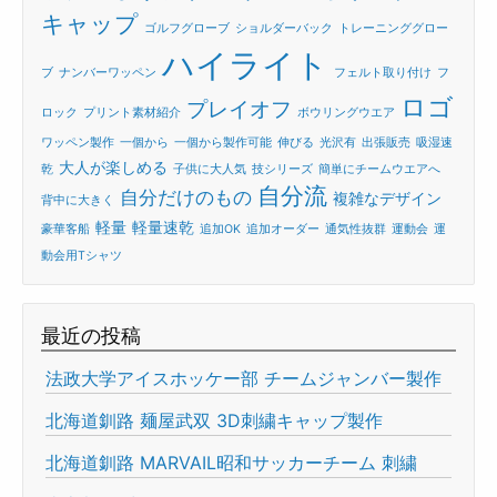
キャップ
ゴルフグローブ
ショルダーバック
トレーニンググロー
ハイライト
ブ
ナンバーワッペン
フェルト取り付け
フ
ロゴ
プレイオフ
ロック
プリント素材紹介
ボウリングウエア
ワッペン製作
一個から
一個から製作可能
伸びる
光沢有
出張販売
吸湿速
大人が楽しめる
乾
子供に大人気
技シリーズ
簡単にチームウエアへ
自分流
自分だけのもの
複雑なデザイン
背中に大きく
軽量
軽量速乾
豪華客船
追加OK
追加オーダー
通気性抜群
運動会
運
動会用Tシャツ
最近の投稿
法政大学アイスホッケー部 チームジャンバー製作
北海道釧路 麺屋武双 3D刺繍キャップ製作
北海道釧路 MARVAIL昭和サッカーチーム 刺繍