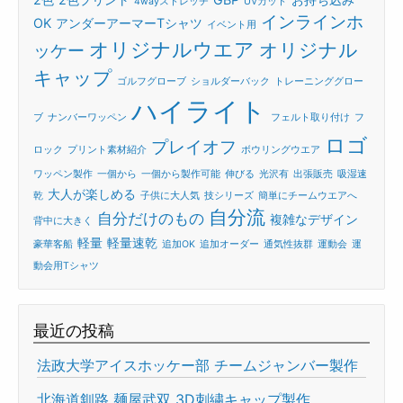
4wayストレッチ
UVカット
インラインホ
OK
アンダーアーマーTシャツ
イベント用
オリジナルウエア
オリジナル
ッケー
キャップ
ゴルフグローブ
ショルダーバック
トレーニンググロー
ハイライト
ブ
ナンバーワッペン
フェルト取り付け
フ
ロゴ
プレイオフ
ロック
プリント素材紹介
ボウリングウエア
ワッペン製作
一個から
一個から製作可能
伸びる
光沢有
出張販売
吸湿速
大人が楽しめる
乾
子供に大人気
技シリーズ
簡単にチームウエアへ
自分流
自分だけのもの
複雑なデザイン
背中に大きく
軽量
軽量速乾
豪華客船
追加OK
追加オーダー
通気性抜群
運動会
運
動会用Tシャツ
最近の投稿
法政大学アイスホッケー部 チームジャンバー製作
北海道釧路 麺屋武双 3D刺繍キャップ製作