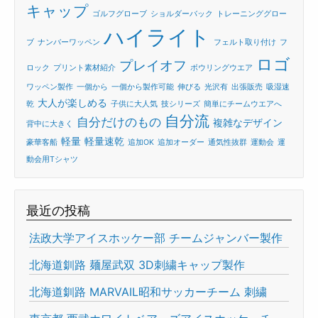
キャップ
ゴルフグローブ
ショルダーバック
トレーニンググロー
ハイライト
ブ
ナンバーワッペン
フェルト取り付け
フ
ロゴ
プレイオフ
ロック
プリント素材紹介
ボウリングウエア
ワッペン製作
一個から
一個から製作可能
伸びる
光沢有
出張販売
吸湿速
大人が楽しめる
乾
子供に大人気
技シリーズ
簡単にチームウエアへ
自分流
自分だけのもの
複雑なデザイン
背中に大きく
軽量
軽量速乾
豪華客船
追加OK
追加オーダー
通気性抜群
運動会
運
動会用Tシャツ
最近の投稿
法政大学アイスホッケー部 チームジャンバー製作
北海道釧路 麺屋武双 3D刺繍キャップ製作
北海道釧路 MARVAIL昭和サッカーチーム 刺繍