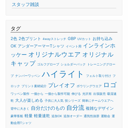
スタッフ雑談
タグ
2色
2色プリント
GBP
お持ち込み
4wayストレッチ
UVカット
インラインホ
OK
アンダーアーマーTシャツ
イベント用
オリジナルウエア
オリジナル
ッケー
キャップ
ゴルフグローブ
ショルダーバック
トレーニンググロー
ハイライト
ブ
ナンバーワッペン
フェルト取り付け
フ
ロゴ
プレイオフ
ロック
プリント素材紹介
ボウリングウエア
ワッペン製作
一個から
一個から製作可能
伸びる
光沢有
出張販売
吸湿速
大人が楽しめる
乾
子供に大人気
技シリーズ
簡単にチームウエアへ
自分流
自分だけのもの
複雑なデザイン
背中に大きく
軽量
軽量速乾
豪華客船
追加OK
追加オーダー
通気性抜群
運動会
運
動会用Tシャツ