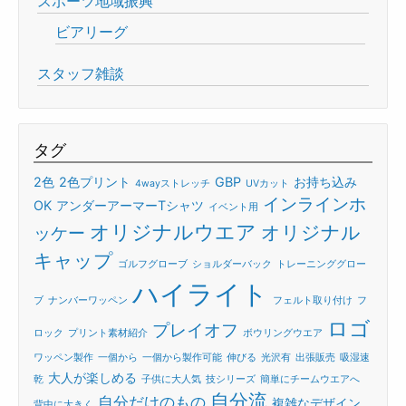
スポーツ地域振興
ビアリーグ
スタッフ雑談
タグ
2色
2色プリント
GBP
お持ち込み
4wayストレッチ
UVカット
インラインホ
OK
アンダーアーマーTシャツ
イベント用
オリジナルウエア
オリジナル
ッケー
キャップ
ゴルフグローブ
ショルダーバック
トレーニンググロー
ハイライト
ブ
ナンバーワッペン
フェルト取り付け
フ
ロゴ
プレイオフ
ロック
プリント素材紹介
ボウリングウエア
ワッペン製作
一個から
一個から製作可能
伸びる
光沢有
出張販売
吸湿速
大人が楽しめる
乾
子供に大人気
技シリーズ
簡単にチームウエアへ
自分流
自分だけのもの
複雑なデザイン
背中に大きく