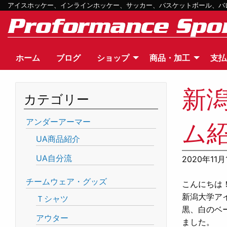
アイスホッケー、インラインホッケー、サッカー、バスケットボール、バレー
ホーム
ブログ
ショップ
商品・加工
支払
新
カテゴリー
アンダーアーマー
ム
UA商品紹介
UA自分流
2020年11月
チームウェア・グッズ
こんにちは
新潟大学ア
Ｔシャツ
黒、白のベ
アウター
ました。