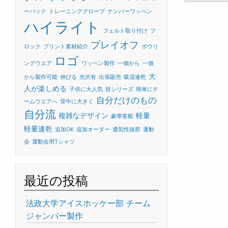
ーバック
トレーニンググローブ
ナンバーワッペン
ハイライト
フェルト取り付け
フ
プレイオフ
ロック
プリント素材紹介
ボウリ
ロゴ
ングウエア
ワッペン製作
一個から
一個
大
から製作可能
伸びる
光沢有
出張販売
吸湿速乾
人が楽しめる
子供に大人気
技シリーズ
簡単にチ
自分だけのもの
ームウエアへ
背中に大きく
自分流
複雑なデザイン
軽量
豪華客船
軽量速乾
追加OK
追加オーダー
通気性抜群
運動
会
運動会用Tシャツ
最近の投稿
法政大学アイスホッケー部 チーム
ジャンバー製作