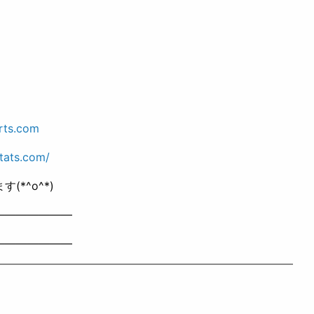
rts.com
tats.com/
*^o^*)
———————
———————