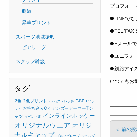
プロフォー
刺繍
●LINEで
昇華プリント
●TEL/FA
スポーツ地域振興
●Eメールで
ビアリーグ
●ユニフォ
スタッフ雑談
●釧路アイ
いつでもお気
タグ
—————
2色
2色プリント
GBP
4wayストレッチ
UVカ
—————
お持ち込みOK
アンダーアーマーTシ
ット
インラインホッケー
ャツ
イベント用
オリジナルウエア
オリジ
＜ 前の
ナルキャップ
ゴルフグローブ
ショルダ