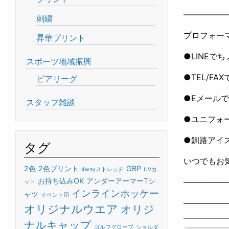
—————
刺繍
プロフォー
昇華プリント
●LINEで
スポーツ地域振興
●TEL/FA
ビアリーグ
●Eメールで
スタッフ雑談
●ユニフォ
●釧路アイ
タグ
いつでもお気
2色
2色プリント
GBP
4wayストレッチ
UVカ
お持ち込みOK
アンダーアーマーTシ
—————
ット
インラインホッケー
ャツ
イベント用
—————
オリジナルウエア
オリジ
ナルキャップ
ゴルフグローブ
ショルダ