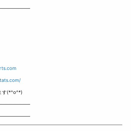
———————
rts.com
tats.com/
*^o^*)
———————
———————