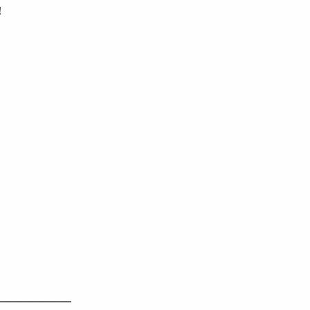
！
———————