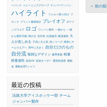
＜ 前の
ーバック
トレーニンググローブ
ナンバーワッペン
ハイライト
フェルト取り付け
フ
プレイオフ
ロック
プリント素材紹介
ボウリ
ロゴ
ングウエア
ワッペン製作
一個から
一個
大
から製作可能
伸びる
光沢有
出張販売
吸湿速乾
人が楽しめる
子供に大人気
技シリーズ
簡単にチ
自分だけのもの
ームウエアへ
背中に大きく
自分流
複雑なデザイン
軽量
豪華客船
軽量速乾
追加OK
追加オーダー
通気性抜群
運動
会
運動会用Tシャツ
最近の投稿
法政大学アイスホッケー部 チーム
ジャンバー製作