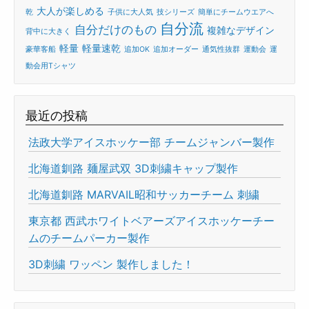
大人が楽しめる
乾
子供に大人気
技シリーズ
簡単にチームウエアへ
自分流
自分だけのもの
複雑なデザイン
背中に大きく
軽量
軽量速乾
豪華客船
追加OK
追加オーダー
通気性抜群
運動会
運
動会用Tシャツ
最近の投稿
法政大学アイスホッケー部 チームジャンバー製作
北海道釧路 麺屋武双 3D刺繍キャップ製作
北海道釧路 MARVAIL昭和サッカーチーム 刺繍
東京都 西武ホワイトベアーズアイスホッケーチー
ムのチームパーカー製作
3D刺繍 ワッペン 製作しました！