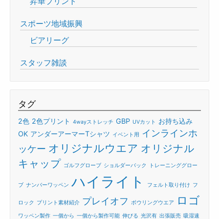
昇華プリント
スポーツ地域振興
ビアリーグ
スタッフ雑談
タグ
2色
2色プリント
GBP
お持ち込み
4wayストレッチ
UVカット
インラインホ
OK
アンダーアーマーTシャツ
イベント用
オリジナルウエア
オリジナル
ッケー
キャップ
ゴルフグローブ
ショルダーバック
トレーニンググロー
ハイライト
ブ
ナンバーワッペン
フェルト取り付け
フ
ロゴ
プレイオフ
ロック
プリント素材紹介
ボウリングウエア
ワッペン製作
一個から
一個から製作可能
伸びる
光沢有
出張販売
吸湿速