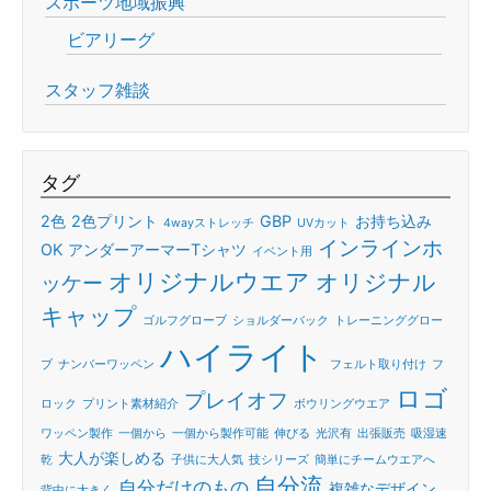
スポーツ地域振興
ビアリーグ
スタッフ雑談
タグ
2色
2色プリント
GBP
お持ち込み
4wayストレッチ
UVカット
インラインホ
OK
アンダーアーマーTシャツ
イベント用
オリジナルウエア
オリジナル
ッケー
キャップ
ゴルフグローブ
ショルダーバック
トレーニンググロー
ハイライト
ブ
ナンバーワッペン
フェルト取り付け
フ
ロゴ
プレイオフ
ロック
プリント素材紹介
ボウリングウエア
ワッペン製作
一個から
一個から製作可能
伸びる
光沢有
出張販売
吸湿速
大人が楽しめる
乾
子供に大人気
技シリーズ
簡単にチームウエアへ
自分流
自分だけのもの
複雑なデザイン
背中に大きく