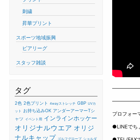
刺繍
昇華プリント
スポーツ地域振興
ビアリーグ
スタッフ雑談
—————
タグ
—————
2色
2色プリント
GBP
4wayストレッチ
UVカ
お持ち込みOK
アンダーアーマーTシ
ット
プロフォー
インラインホッケー
ャツ
イベント用
●LINEで
オリジナルウエア
オリジ
ナルキャップ
●TEL/FA
ゴルフグローブ
ショルダ