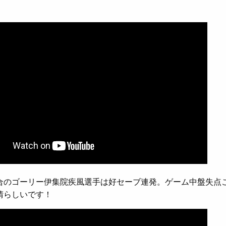
合のゴーリー伊集院疾風選手は好セーブ連発。ゲーム中盤失点
晴らしいです！