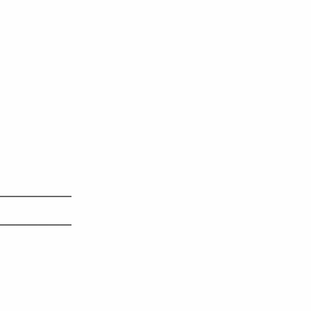
———————
———————