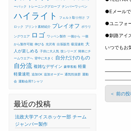
ーバック
トレーニンググローブ
ナンバーワッペン
●Eメールで
ハイライト
フェルト取り付け
フ
●ユニフォ
プレイオフ
ロック
プリント素材紹介
ボウリ
ロゴ
●釧路アイ
ングウエア
ワッペン製作
一個から
一個
大
から製作可能
伸びる
光沢有
出張販売
吸湿速乾
いつでもお気
人が楽しめる
子供に大人気
技シリーズ
簡単にチ
自分だけのもの
ームウエアへ
背中に大きく
—————
自分流
複雑なデザイン
軽量
豪華客船
—————
軽量速乾
追加OK
追加オーダー
通気性抜群
運動
会
運動会用Tシャツ
＜ 前の投
最近の投稿
法政大学アイスホッケー部 チーム
ジャンバー製作