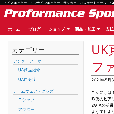
アイスホッケー、インラインホッケー、サッカー、バスケットボール、バレー
ホーム
ブログ
ショップ
商品・加工
支払
UK
カテゴリー
アンダーアーマー
フ
UA商品紹介
UA自分流
2021年5月
チームウェア・グッズ
こんにちは
昨夜のビア
Ｔシャツ
2G1Aの
アウター
ようで何よ