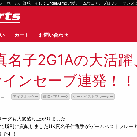
ボール、野球、そしてUnderArmour製チームウェア、プロフォーマン
い
カート
お問い合わせ
真名子2G1Aの大活
ァインセーブ連発！！
8日
アイスホッケー
釧路ビアリーグ
ゲームベストプレーヤー
！
リーグも大変盛り上がりました！
活躍で勝利に貢献しましたUK真名子仁選手がゲームベストプレ
りです！