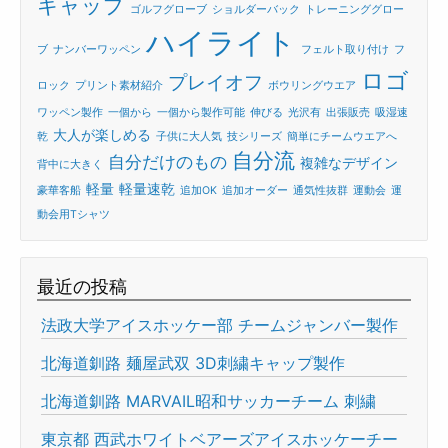
キャップ
ゴルフグローブ
ショルダーバック
トレーニンググロー
ハイライト
ブ
ナンバーワッペン
フェルト取り付け
フ
ロゴ
プレイオフ
ロック
プリント素材紹介
ボウリングウエア
ワッペン製作
一個から
一個から製作可能
伸びる
光沢有
出張販売
吸湿速
大人が楽しめる
乾
子供に大人気
技シリーズ
簡単にチームウエアへ
自分流
自分だけのもの
複雑なデザイン
背中に大きく
軽量
軽量速乾
豪華客船
追加OK
追加オーダー
通気性抜群
運動会
運
動会用Tシャツ
最近の投稿
法政大学アイスホッケー部 チームジャンバー製作
北海道釧路 麺屋武双 3D刺繍キャップ製作
北海道釧路 MARVAIL昭和サッカーチーム 刺繍
東京都 西武ホワイトベアーズアイスホッケーチー