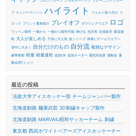
ゴルフグローブ
ショルダーバック
トレーニンググロー
ハイライト
ブ
ナンバーワッペン
フェルト取り付け
フ
ロゴ
プレイオフ
ロック
プリント素材紹介
ボウリングウエア
ワッペン製作
一個から
一個から製作可能
伸びる
光沢有
出張販売
吸湿速
大人が楽しめる
乾
子供に大人気
技シリーズ
簡単にチームウエアへ
自分流
自分だけのもの
複雑なデザイン
背中に大きく
軽量
軽量速乾
豪華客船
追加OK
追加オーダー
通気性抜群
運動会
運
動会用Tシャツ
最近の投稿
法政大学アイスホッケー部 チームジャンバー製作
北海道釧路 麺屋武双 3D刺繍キャップ製作
北海道釧路 MARVAIL昭和サッカーチーム 刺繍
東京都 西武ホワイトベアーズアイスホッケーチー