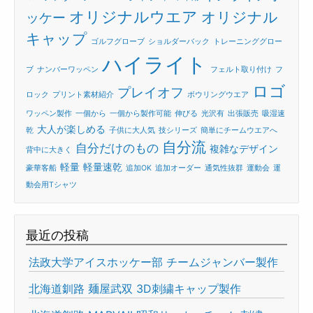
オリジナルウエア
オリジナル
ッケー
キャップ
ゴルフグローブ
ショルダーバック
トレーニンググロー
ハイライト
ブ
ナンバーワッペン
フェルト取り付け
フ
ロゴ
プレイオフ
ロック
プリント素材紹介
ボウリングウエア
ワッペン製作
一個から
一個から製作可能
伸びる
光沢有
出張販売
吸湿速
大人が楽しめる
乾
子供に大人気
技シリーズ
簡単にチームウエアへ
自分流
自分だけのもの
複雑なデザイン
背中に大きく
軽量
軽量速乾
豪華客船
追加OK
追加オーダー
通気性抜群
運動会
運
動会用Tシャツ
最近の投稿
法政大学アイスホッケー部 チームジャンバー製作
北海道釧路 麺屋武双 3D刺繍キャップ製作