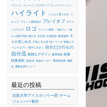
ーバック
トレーニンググローブ
ナンバーワッペン
ハイライト
フェルト取り付け
フ
プレイオフ
ロック
プリント素材紹介
ボウリ
ロゴ
ングウエア
ワッペン製作
一個から
一個
大
から製作可能
伸びる
光沢有
出張販売
吸湿速乾
人が楽しめる
子供に大人気
技シリーズ
簡単にチ
自分だけのもの
ームウエアへ
背中に大きく
自分流
複雑なデザイン
軽量
豪華客船
軽量速乾
追加OK
追加オーダー
通気性抜群
運動
会
運動会用Tシャツ
最近の投稿
法政大学アイスホッケー部 チーム
ジャンバー製作