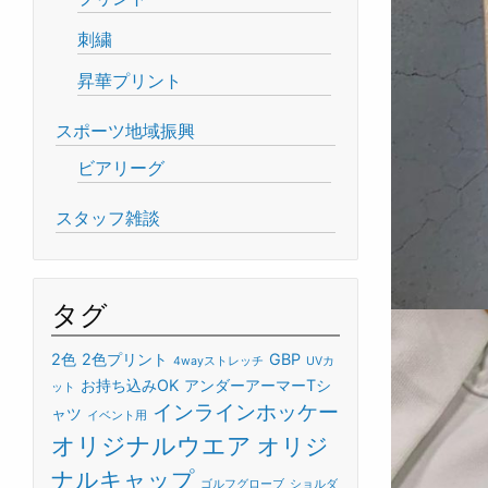
刺繍
昇華プリント
スポーツ地域振興
ビアリーグ
スタッフ雑談
タグ
2色
2色プリント
GBP
4wayストレッチ
UVカ
お持ち込みOK
アンダーアーマーTシ
ット
インラインホッケー
ャツ
イベント用
オリジナルウエア
オリジ
ナルキャップ
ゴルフグローブ
ショルダ