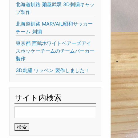
北海道釧路 麺屋武双 3D刺繍キャッ
プ製作
北海道釧路 MARVAIL昭和サッカー
チーム 刺繍
東京都 西武ホワイトベアーズアイ
スホッケーチームのチームパーカー
製作
3D刺繍 ワッペン 製作しました！
サイト内検索
検
索: