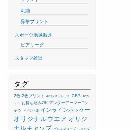
刺繍
昇華プリント
スポーツ地域振興
ビアリーグ
スタッフ雑談
タグ
2色
2色プリント
GBP
4wayストレッチ
UVカ
お持ち込みOK
アンダーアーマーTシ
ット
インラインホッケー
ャツ
イベント用
オリジナルウエア
オリジ
ナルキャップ
ゴルフグローブ
ショルダ