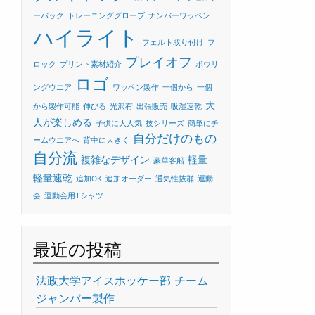
ーバック
トレーニンググローブ
ナンバーワッペン
ハイライト
フェルト取り付け
フ
プレイオフ
ロック
プリント素材紹介
ボウリ
ロゴ
ングウエア
ワッペン製作
一個から
一個
大
から製作可能
伸びる
光沢有
出張販売
吸湿速乾
人が楽しめる
子供に大人気
技シリーズ
簡単にチ
自分だけのもの
ームウエアへ
背中に大きく
自分流
複雑なデザイン
軽量
豪華客船
軽量速乾
追加OK
追加オーダー
通気性抜群
運動
会
運動会用Tシャツ
最近の投稿
法政大学アイスホッケー部 チーム
ジャンバー製作