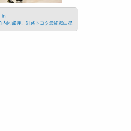
 in
竹内同点弾、釧路トヨタ最終戦白星