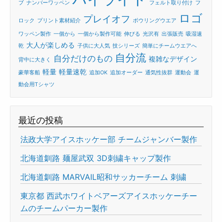
ブ
ナンバーワッペン
フェルト取り付け
フ
ロゴ
プレイオフ
ロック
プリント素材紹介
ボウリングウエア
ワッペン製作
一個から
一個から製作可能
伸びる
光沢有
出張販売
吸湿速
大人が楽しめる
乾
子供に大人気
技シリーズ
簡単にチームウエアへ
自分流
自分だけのもの
複雑なデザイン
背中に大きく
軽量
軽量速乾
豪華客船
追加OK
追加オーダー
通気性抜群
運動会
運
動会用Tシャツ
最近の投稿
法政大学アイスホッケー部 チームジャンバー製作
北海道釧路 麺屋武双 3D刺繍キャップ製作
北海道釧路 MARVAIL昭和サッカーチーム 刺繍
東京都 西武ホワイトベアーズアイスホッケーチー
ムのチームパーカー製作