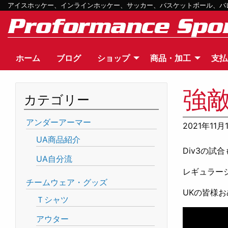
アイスホッケー、インラインホッケー、サッカー、バスケットボール、バレー
ホーム
ブログ
ショップ
商品・加工
支払
強
カテゴリー
アンダーアーマー
2021年11月
UA商品紹介
Div3の試
UA自分流
レギュラー
チームウェア・グッズ
UKの皆様
Ｔシャツ
アウター