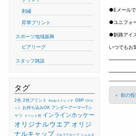
●Eメールで
刺繍
●ユニフォ
昇華プリント
●釧路アイ
スポーツ地域振興
ビアリーグ
いつでもお気
—————
スタッフ雑談
—————
タグ
＜ 前の
2色
2色プリント
GBP
4wayストレッチ
UVカ
お持ち込みOK
アンダーアーマーTシ
ット
インラインホッケー
ャツ
イベント用
オリジナルウエア
オリジ
ナルキャップ
ゴルフグローブ
ショルダ