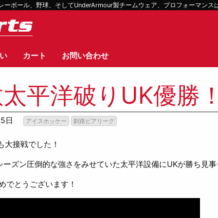
ボール、野球、そしてUnderArmour製チームウェア、プロフォーマン
い
カート
お問い合わせ
敵太平洋破りUK優勝
15日
アイスホッケー
釧路ビアリーグ
合も大接戦でした！
シーズン圧倒的な強さをみせていた太平洋設備にUKが勝ち見事
おめでとうございます！