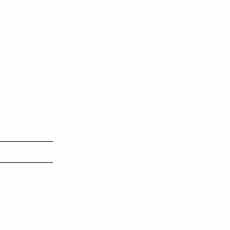
———————
———————