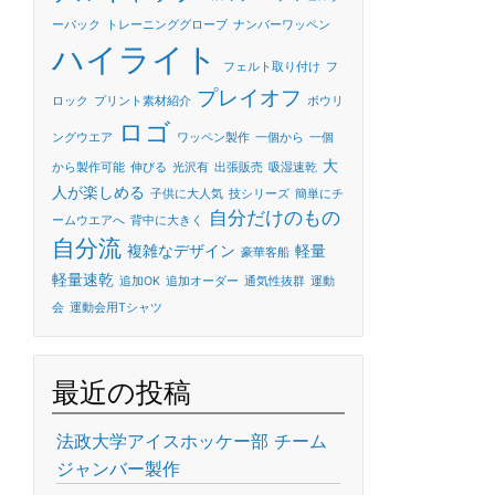
ーバック
トレーニンググローブ
ナンバーワッペン
ハイライト
フェルト取り付け
フ
プレイオフ
ロック
プリント素材紹介
ボウリ
ロゴ
ングウエア
ワッペン製作
一個から
一個
大
から製作可能
伸びる
光沢有
出張販売
吸湿速乾
人が楽しめる
子供に大人気
技シリーズ
簡単にチ
自分だけのもの
ームウエアへ
背中に大きく
自分流
複雑なデザイン
軽量
豪華客船
軽量速乾
追加OK
追加オーダー
通気性抜群
運動
会
運動会用Tシャツ
最近の投稿
法政大学アイスホッケー部 チーム
ジャンバー製作