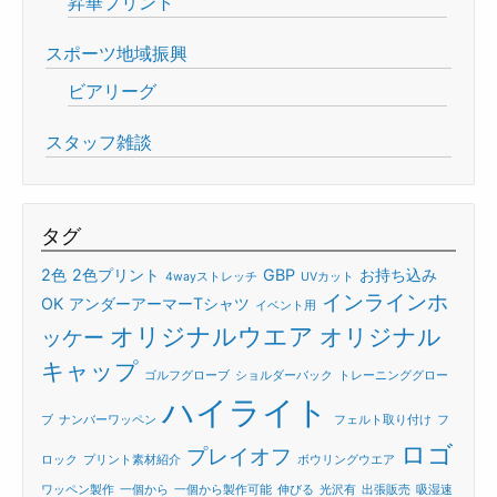
昇華プリント
スポーツ地域振興
ビアリーグ
スタッフ雑談
タグ
2色
2色プリント
GBP
お持ち込み
4wayストレッチ
UVカット
インラインホ
OK
アンダーアーマーTシャツ
イベント用
オリジナルウエア
オリジナル
ッケー
キャップ
ゴルフグローブ
ショルダーバック
トレーニンググロー
ハイライト
ブ
ナンバーワッペン
フェルト取り付け
フ
ロゴ
プレイオフ
ロック
プリント素材紹介
ボウリングウエア
ワッペン製作
一個から
一個から製作可能
伸びる
光沢有
出張販売
吸湿速