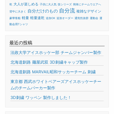
大人が楽しめる
乾
子供に大人気
技シリーズ
簡単にチームウエアへ
自分流
自分だけのもの
複雑なデザイン
背中に大きく
軽量
軽量速乾
豪華客船
追加OK
追加オーダー
通気性抜群
運動会
運
動会用Tシャツ
最近の投稿
法政大学アイスホッケー部 チームジャンバー製作
北海道釧路 麺屋武双 3D刺繍キャップ製作
北海道釧路 MARVAIL昭和サッカーチーム 刺繍
東京都 西武ホワイトベアーズアイスホッケーチー
ムのチームパーカー製作
3D刺繍 ワッペン 製作しました！