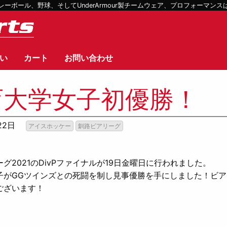
ボール、野球、そしてUnderArmour製チームウェア、プロフォーマン
い
カート
お問い合わせ
育大学女子初優勝！
22日
アイスホッケー
釧路ビアリーグ
！
グ2021のDivPファイナルが19日金曜日に行われました。
子がGGツインズとの死闘を制し見事優勝を手にしました！ビ
ございます！