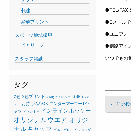
●TEL/FA
刺繍
昇華プリント
●Eメールで
●ユニフォ
スポーツ地域振興
ビアリーグ
●釧路アイ
いつでもお気
スタッフ雑談
—————
—————
タグ
2色
2色プリント
GBP
4wayストレッチ
UVカ
お持ち込みOK
アンダーアーマーTシ
＜ 前の
ット
インラインホッケー
ャツ
イベント用
オリジナルウエア
オリジ
ナルキャップ
ゴルフグローブ
ショルダ