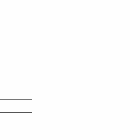
———————
———————