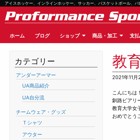
アイスホッケー、インラインホッケー、サッカー、バスケットボール、バレー
ホーム
ブログ
ショップ
商品・加工
支払
教
カテゴリー
アンダーアーマー
2021年11月
UA商品紹介
こんにちは
UA自分流
釧路ビアリー
教育大学女
チームウェア・グッズ
おめでとう
Ｔシャツ
アウター