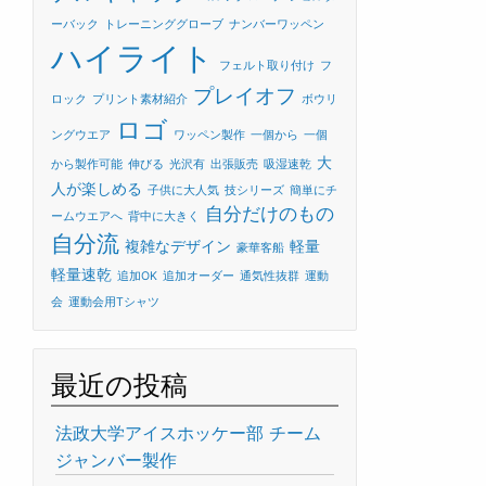
ーバック
トレーニンググローブ
ナンバーワッペン
ハイライト
フェルト取り付け
フ
プレイオフ
ロック
プリント素材紹介
ボウリ
ロゴ
ングウエア
ワッペン製作
一個から
一個
大
から製作可能
伸びる
光沢有
出張販売
吸湿速乾
人が楽しめる
子供に大人気
技シリーズ
簡単にチ
自分だけのもの
ームウエアへ
背中に大きく
自分流
複雑なデザイン
軽量
豪華客船
軽量速乾
追加OK
追加オーダー
通気性抜群
運動
会
運動会用Tシャツ
最近の投稿
法政大学アイスホッケー部 チーム
ジャンバー製作