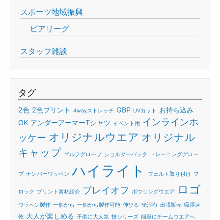
スポーツ地域振興
ビアリーグ
スタッフ雑談
タグ
2色
2色プリント
GBP
お持ち込み
4wayストレッチ
UVカット
インラインホ
OK
アンダーアーマーTシャツ
イベント用
オリジナルウエア
オリジナル
ッケー
キャップ
ゴルフグローブ
ショルダーバック
トレーニンググロー
ハイライト
ブ
ナンバーワッペン
フェルト取り付け
フ
ロゴ
プレイオフ
ロック
プリント素材紹介
ボウリングウエア
ワッペン製作
一個から
一個から製作可能
伸びる
光沢有
出張販売
吸湿速
大人が楽しめる
乾
子供に大人気
技シリーズ
簡単にチームウエアへ