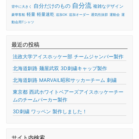
自分流
自分だけのもの
複雑なデザイン
背中に大きく
軽量
軽量速乾
豪華客船
追加OK
追加オーダー
通気性抜群
運動会
運
動会用Tシャツ
最近の投稿
法政大学アイスホッケー部 チームジャンバー製作
北海道釧路 麺屋武双 3D刺繍キャップ製作
北海道釧路 MARVAIL昭和サッカーチーム 刺繍
東京都 西武ホワイトベアーズアイスホッケーチー
ムのチームパーカー製作
3D刺繍 ワッペン 製作しました！
サイト内検索