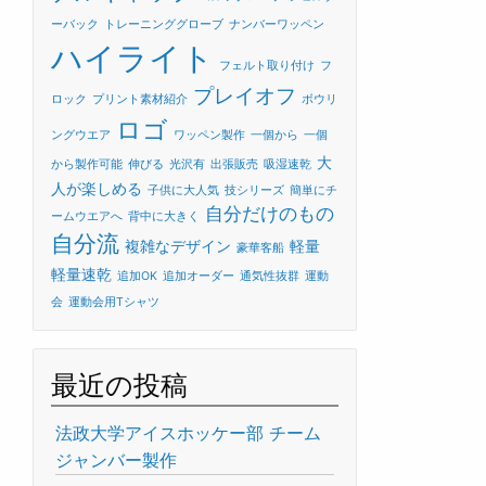
ーバック
トレーニンググローブ
ナンバーワッペン
ハイライト
フェルト取り付け
フ
プレイオフ
ロック
プリント素材紹介
ボウリ
ロゴ
ングウエア
ワッペン製作
一個から
一個
大
から製作可能
伸びる
光沢有
出張販売
吸湿速乾
人が楽しめる
子供に大人気
技シリーズ
簡単にチ
自分だけのもの
ームウエアへ
背中に大きく
自分流
複雑なデザイン
軽量
豪華客船
軽量速乾
追加OK
追加オーダー
通気性抜群
運動
会
運動会用Tシャツ
最近の投稿
法政大学アイスホッケー部 チーム
ジャンバー製作