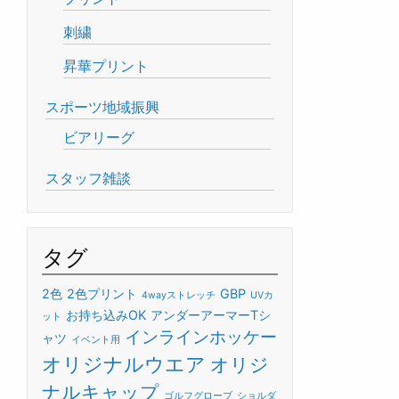
刺繍
昇華プリント
スポーツ地域振興
ビアリーグ
スタッフ雑談
タグ
2色
2色プリント
GBP
4wayストレッチ
UVカ
お持ち込みOK
アンダーアーマーTシ
ット
インラインホッケー
ャツ
イベント用
オリジナルウエア
オリジ
ナルキャップ
ゴルフグローブ
ショルダ