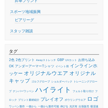
昇華プリント
スポーツ地域振興
ビアリーグ
スタッフ雑談
タグ
2色
2色プリント
GBP
お持ち込み
4wayストレッチ
UVカット
インラインホ
OK
アンダーアーマーTシャツ
イベント用
オリジナルウエア
オリジナル
ッケー
キャップ
ゴルフグローブ
ショルダーバック
トレーニンググロー
ハイライト
ブ
ナンバーワッペン
フェルト取り付け
フ
ロゴ
プレイオフ
ロック
プリント素材紹介
ボウリングウエア
ワッペン製作
一個から
一個から製作可能
伸びる
光沢有
出張販売
吸湿速