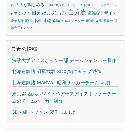
大人が楽しめる
乾
子供に大人気
技シリーズ
簡単にチームウエアへ
自分流
自分だけのもの
複雑なデザイン
背中に大きく
軽量
軽量速乾
豪華客船
追加OK
追加オーダー
通気性抜群
運動会
運
動会用Tシャツ
最近の投稿
法政大学アイスホッケー部 チームジャンバー製作
北海道釧路 麺屋武双 3D刺繍キャップ製作
北海道釧路 MARVAIL昭和サッカーチーム 刺繍
東京都 西武ホワイトベアーズアイスホッケーチー
ムのチームパーカー製作
3D刺繍 ワッペン 製作しました！