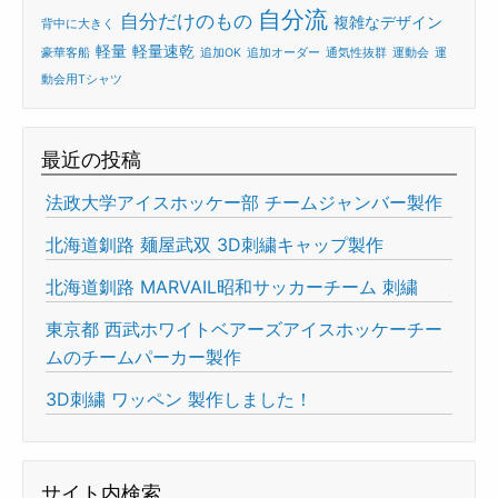
自分流
自分だけのもの
複雑なデザイン
背中に大きく
軽量
軽量速乾
豪華客船
追加OK
追加オーダー
通気性抜群
運動会
運
動会用Tシャツ
最近の投稿
法政大学アイスホッケー部 チームジャンバー製作
北海道釧路 麺屋武双 3D刺繍キャップ製作
北海道釧路 MARVAIL昭和サッカーチーム 刺繍
東京都 西武ホワイトベアーズアイスホッケーチー
ムのチームパーカー製作
3D刺繍 ワッペン 製作しました！
サイト内検索