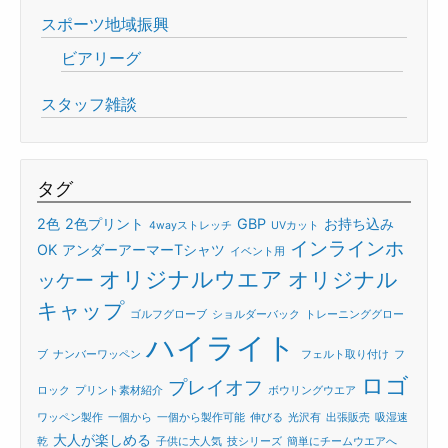
スポーツ地域振興
ビアリーグ
スタッフ雑談
タグ
2色
2色プリント
GBP
お持ち込み
4wayストレッチ
UVカット
インラインホ
OK
アンダーアーマーTシャツ
イベント用
オリジナルウエア
オリジナル
ッケー
キャップ
ゴルフグローブ
ショルダーバック
トレーニンググロー
ハイライト
ブ
ナンバーワッペン
フェルト取り付け
フ
ロゴ
プレイオフ
ロック
プリント素材紹介
ボウリングウエア
ワッペン製作
一個から
一個から製作可能
伸びる
光沢有
出張販売
吸湿速
大人が楽しめる
乾
子供に大人気
技シリーズ
簡単にチームウエアへ