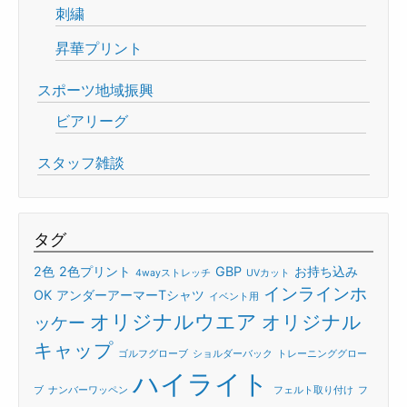
刺繍
昇華プリント
スポーツ地域振興
ビアリーグ
スタッフ雑談
タグ
2色
2色プリント
GBP
お持ち込み
4wayストレッチ
UVカット
インラインホ
OK
アンダーアーマーTシャツ
イベント用
オリジナルウエア
オリジナル
ッケー
キャップ
ゴルフグローブ
ショルダーバック
トレーニンググロー
ハイライト
ブ
ナンバーワッペン
フェルト取り付け
フ