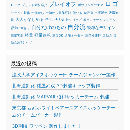
ロゴ
プレイオフ
ロック
プリント素材紹介
ボウリングウエア
ワッペン製作
一個から
一個から製作可能
伸びる
光沢有
出張販売
吸湿速
大人が楽しめる
乾
子供に大人気
技シリーズ
簡単にチームウエアへ
自分流
自分だけのもの
複雑なデザイン
背中に大きく
軽量
軽量速乾
豪華客船
追加OK
追加オーダー
通気性抜群
運動会
運
動会用Tシャツ
最近の投稿
法政大学アイスホッケー部 チームジャンバー製作
北海道釧路 麺屋武双 3D刺繍キャップ製作
北海道釧路 MARVAIL昭和サッカーチーム 刺繍
東京都 西武ホワイトベアーズアイスホッケーチー
ムのチームパーカー製作
3D刺繍 ワッペン 製作しました！