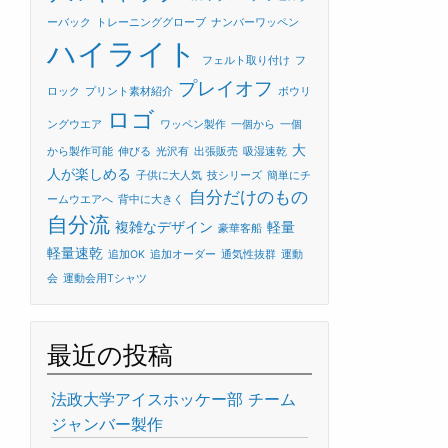
ーバック
トレーニンググローブ
ナンバーワッペン
ハイライト
フェルト取り付け
フ
プレイオフ
ロック
プリント素材紹介
ボウリ
ロゴ
ングウエア
ワッペン製作
一個から
一個
大
から製作可能
伸びる
光沢有
出張販売
吸湿速乾
人が楽しめる
子供に大人気
技シリーズ
簡単にチ
自分だけのもの
ームウエアへ
背中に大きく
自分流
複雑なデザイン
軽量
豪華客船
軽量速乾
追加OK
追加オーダー
通気性抜群
運動
会
運動会用Tシャツ
最近の投稿
法政大学アイスホッケー部 チーム
ジャンバー製作