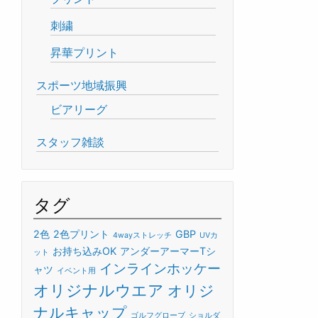
刺繍
昇華プリント
スポーツ地域振興
ビアリーグ
スタッフ雑談
タグ
2色
2色プリント
GBP
4wayストレッチ
UVカ
お持ち込みOK
アンダーアーマーTシ
ット
インラインホッケー
ャツ
イベント用
オリジナルウエア
オリジ
ナルキャップ
ゴルフグローブ
ショルダ