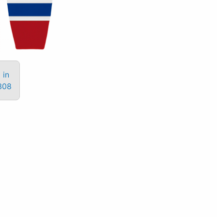
 in
308