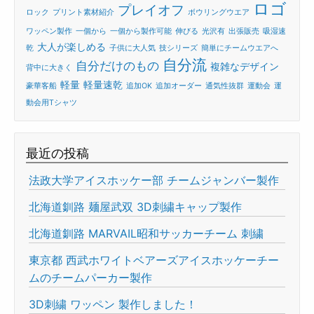
ロゴ
プレイオフ
ロック
プリント素材紹介
ボウリングウエア
ワッペン製作
一個から
一個から製作可能
伸びる
光沢有
出張販売
吸湿速
大人が楽しめる
乾
子供に大人気
技シリーズ
簡単にチームウエアへ
自分流
自分だけのもの
複雑なデザイン
背中に大きく
軽量
軽量速乾
豪華客船
追加OK
追加オーダー
通気性抜群
運動会
運
動会用Tシャツ
最近の投稿
法政大学アイスホッケー部 チームジャンバー製作
北海道釧路 麺屋武双 3D刺繍キャップ製作
北海道釧路 MARVAIL昭和サッカーチーム 刺繍
東京都 西武ホワイトベアーズアイスホッケーチー
ムのチームパーカー製作
3D刺繍 ワッペン 製作しました！