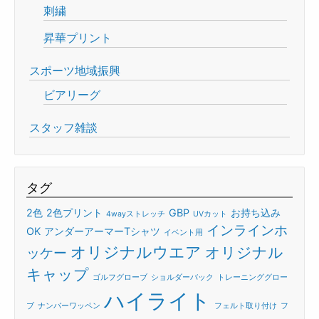
刺繍
昇華プリント
スポーツ地域振興
ビアリーグ
スタッフ雑談
タグ
2色
2色プリント
GBP
お持ち込み
4wayストレッチ
UVカット
インラインホ
OK
アンダーアーマーTシャツ
イベント用
オリジナルウエア
オリジナル
ッケー
キャップ
ゴルフグローブ
ショルダーバック
トレーニンググロー
ハイライト
ブ
ナンバーワッペン
フェルト取り付け
フ