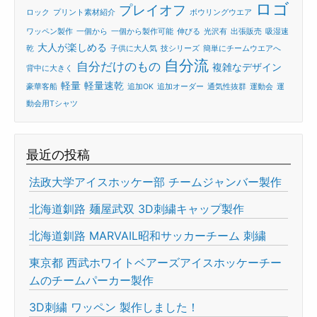
ロゴ
プレイオフ
ロック
プリント素材紹介
ボウリングウエア
ワッペン製作
一個から
一個から製作可能
伸びる
光沢有
出張販売
吸湿速
大人が楽しめる
乾
子供に大人気
技シリーズ
簡単にチームウエアへ
自分流
自分だけのもの
複雑なデザイン
背中に大きく
軽量
軽量速乾
豪華客船
追加OK
追加オーダー
通気性抜群
運動会
運
動会用Tシャツ
最近の投稿
法政大学アイスホッケー部 チームジャンバー製作
北海道釧路 麺屋武双 3D刺繍キャップ製作
北海道釧路 MARVAIL昭和サッカーチーム 刺繍
東京都 西武ホワイトベアーズアイスホッケーチー
ムのチームパーカー製作
3D刺繍 ワッペン 製作しました！