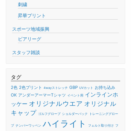
刺繍
昇華プリント
スポーツ地域振興
ビアリーグ
スタッフ雑談
タグ
2色
2色プリント
GBP
お持ち込み
4wayストレッチ
UVカット
インラインホ
OK
アンダーアーマーTシャツ
イベント用
オリジナルウエア
オリジナル
ッケー
キャップ
ゴルフグローブ
ショルダーバック
トレーニンググロー
ハイライト
ブ
ナンバーワッペン
フェルト取り付け
フ