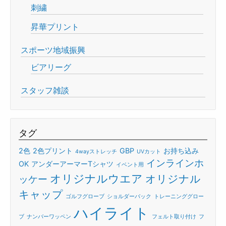
刺繍
昇華プリント
スポーツ地域振興
ビアリーグ
スタッフ雑談
タグ
2色
2色プリント
GBP
お持ち込み
4wayストレッチ
UVカット
インラインホ
OK
アンダーアーマーTシャツ
イベント用
オリジナルウエア
オリジナル
ッケー
キャップ
ゴルフグローブ
ショルダーバック
トレーニンググロー
ハイライト
ブ
ナンバーワッペン
フェルト取り付け
フ