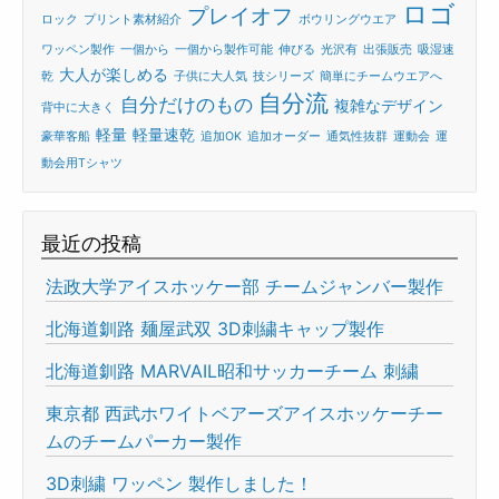
ロゴ
プレイオフ
ロック
プリント素材紹介
ボウリングウエア
ワッペン製作
一個から
一個から製作可能
伸びる
光沢有
出張販売
吸湿速
大人が楽しめる
乾
子供に大人気
技シリーズ
簡単にチームウエアへ
自分流
自分だけのもの
複雑なデザイン
背中に大きく
軽量
軽量速乾
豪華客船
追加OK
追加オーダー
通気性抜群
運動会
運
動会用Tシャツ
最近の投稿
法政大学アイスホッケー部 チームジャンバー製作
北海道釧路 麺屋武双 3D刺繍キャップ製作
北海道釧路 MARVAIL昭和サッカーチーム 刺繍
東京都 西武ホワイトベアーズアイスホッケーチー
ムのチームパーカー製作
3D刺繍 ワッペン 製作しました！