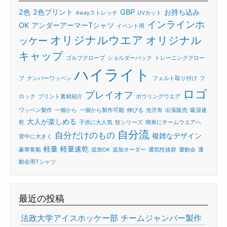
2色
2色プリント
GBP
お持ち込み
4wayストレッチ
UVカット
インラインホ
OK
アンダーアーマーTシャツ
イベント用
オリジナルウエア
オリジナル
ッケー
キャップ
ゴルフグローブ
ショルダーバック
トレーニンググロー
ハイライト
ブ
ナンバーワッペン
フェルト取り付け
フ
ロゴ
プレイオフ
ロック
プリント素材紹介
ボウリングウエア
ワッペン製作
一個から
一個から製作可能
伸びる
光沢有
出張販売
吸湿速
大人が楽しめる
乾
子供に大人気
技シリーズ
簡単にチームウエアへ
自分流
自分だけのもの
複雑なデザイン
背中に大きく
軽量
軽量速乾
豪華客船
追加OK
追加オーダー
通気性抜群
運動会
運
動会用Tシャツ
最近の投稿
法政大学アイスホッケー部 チームジャンバー製作