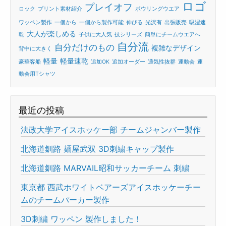
ロゴ
プレイオフ
ロック
プリント素材紹介
ボウリングウエア
ワッペン製作
一個から
一個から製作可能
伸びる
光沢有
出張販売
吸湿速
大人が楽しめる
乾
子供に大人気
技シリーズ
簡単にチームウエアへ
自分流
自分だけのもの
複雑なデザイン
背中に大きく
軽量
軽量速乾
豪華客船
追加OK
追加オーダー
通気性抜群
運動会
運
動会用Tシャツ
最近の投稿
法政大学アイスホッケー部 チームジャンバー製作
北海道釧路 麺屋武双 3D刺繍キャップ製作
北海道釧路 MARVAIL昭和サッカーチーム 刺繍
東京都 西武ホワイトベアーズアイスホッケーチー
ムのチームパーカー製作
3D刺繍 ワッペン 製作しました！