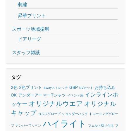
刺繍
昇華プリント
スポーツ地域振興
ビアリーグ
スタッフ雑談
タグ
2色
2色プリント
GBP
お持ち込み
4wayストレッチ
UVカット
インラインホ
OK
アンダーアーマーTシャツ
イベント用
オリジナルウエア
オリジナル
ッケー
キャップ
ゴルフグローブ
ショルダーバック
トレーニンググロー
ハイライト
ブ
ナンバーワッペン
フェルト取り付け
フ