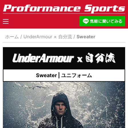
ホーム
/
UnderArmour × 自分流
/
Sweater
Sweater | ユニフォーム