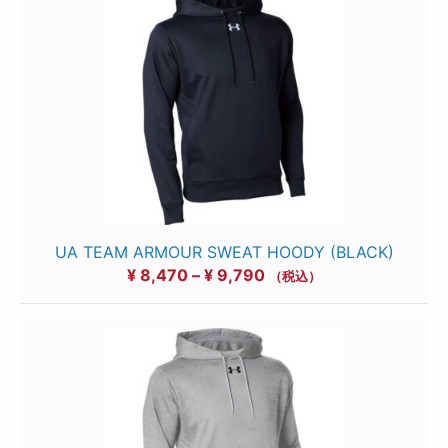
¥ 7,150
–
¥ 8,470
UA TEAM ARMOUR SWEAT HOODY (BLACK)
価
¥
8,470
–
¥
9,790
（税込）
格
帯:
¥ 8,470
–
¥ 9,790