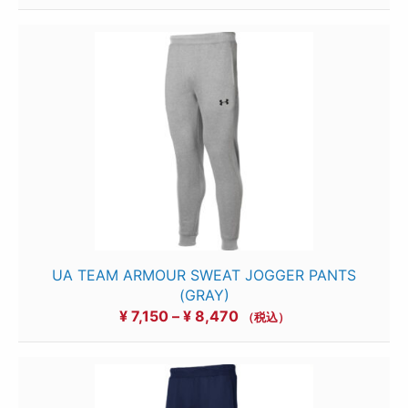
格
帯:
¥ 7,150
–
¥ 8,470
UA TEAM ARMOUR SWEAT JOGGER PANTS
(GRAY)
価
¥
7,150
–
¥
8,470
（税込）
格
帯:
¥ 7,150
–