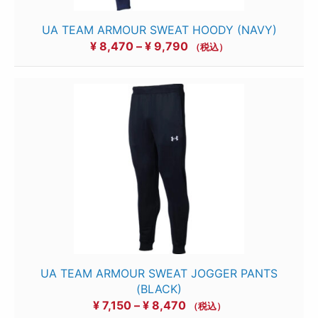
UA TEAM ARMOUR SWEAT HOODY (NAVY)
価
¥
8,470
–
¥
9,790
（税込）
格
帯:
¥ 8,470
–
¥ 9,790
UA TEAM ARMOUR SWEAT JOGGER PANTS
(BLACK)
価
¥
7,150
–
¥
8,470
（税込）