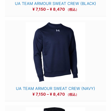
UA TEAM ARMOUR SWEAT CREW (BLACK)
価
¥
7,150
–
¥
8,470
（税込）
格
帯:
¥ 7,150
–
¥ 8,470
UA TEAM ARMOUR SWEAT CREW (NAVY)
価
¥
7,150
–
¥
8,470
（税込）
格
帯: