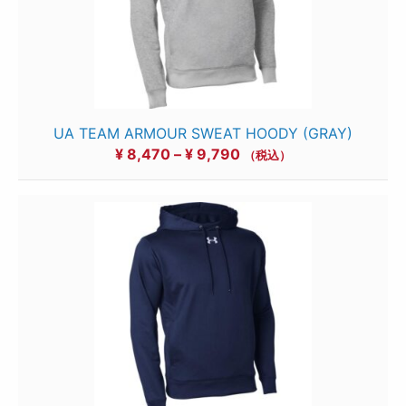
UA TEAM ARMOUR SWEAT HOODY (GRAY)
価
¥
8,470
–
¥
9,790
（税込）
格
帯:
¥ 8,470
–
¥ 9,790