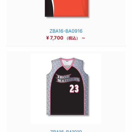
ZBA16-BA0916
¥
7,700
～
（税込）
ZBA16-BA1019