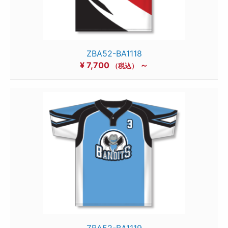
ZBA52-BA1118
¥
7,700
～
（税込）
ZBA52-BA1119