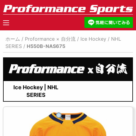
ホーム
/
Proformance × 自分流
/
Ice Hockey
/
NHL
SERIES
/
H550B-NAS675
Ice Hockey | NHL
SERIES