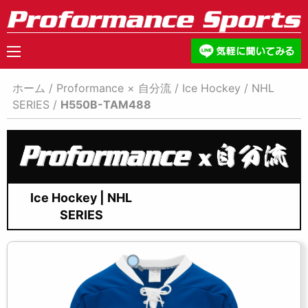
ホーム
/
Proformance × 自分流
/
Ice Hockey
/
NHL
SERIES
/
H550B-TAM488
Ice Hockey | NHL
SERIES