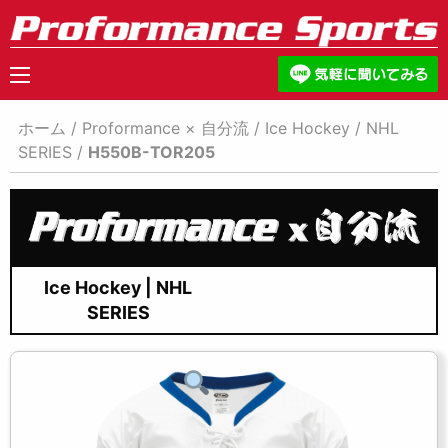
ホーム
/
Proformance × 自分流
/
Ice Hockey
/
NHL
SERIES
/
H550B-TOR205
Ice Hockey | NHL
SERIES