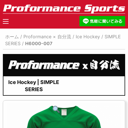
ホーム
/
Proformance × 自分流
/
Ice Hockey
/
SIMPLE
SERIES
/
H6000-007
Ice Hockey | SIMPLE
SERIES