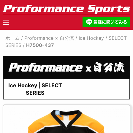
ホーム
/
Proformance × 自分流
/
Ice Hockey
/
SELECT
SERIES
/
H7500-437
Ice Hockey | SELECT
SERIES