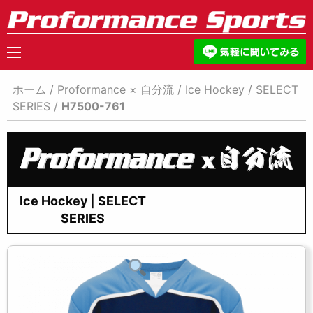
ホーム
/
Proformance × 自分流
/
Ice Hockey
/
SELECT
SERIES
/
H7500-761
Ice Hockey | SELECT
SERIES