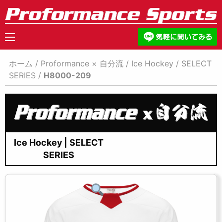
ホーム
/
Proformance × 自分流
/
Ice Hockey
/
SELECT
SERIES
/
H8000-209
Ice Hockey | SELECT
SERIES