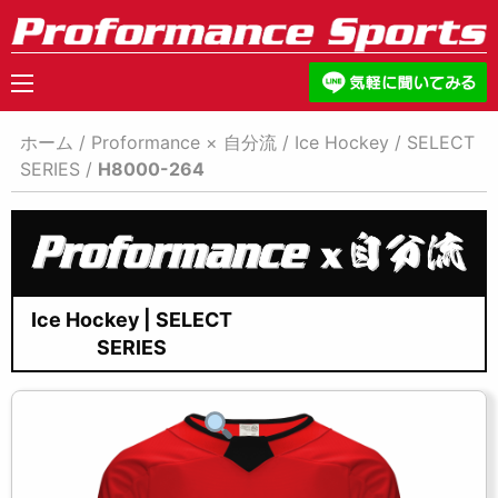
ホーム
/
Proformance × 自分流
/
Ice Hockey
/
SELECT
SERIES
/
H8000-264
Ice Hockey | SELECT
SERIES